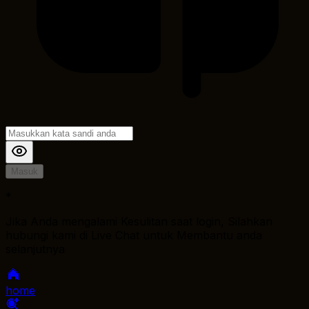
Masuk
*
Jika Anda mengalami Kesulitan saat login, Silahkan
hubungi kami di Live Chat untuk Membantu anda
selanjutnya
home