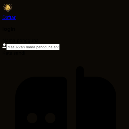
Daftar
login
Nama pengguna
Kata sandi